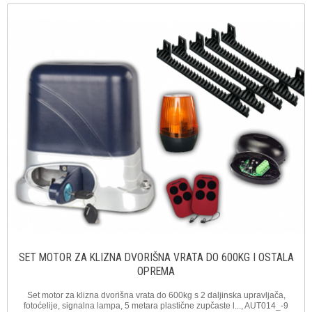
SET MOTOR ZA KLIZNA DVORIŠNA VRATA DO 600KG I OSTALA
OPREMA
Set motor za klizna dvorišna vrata do 600kg s 2 daljinska upravljača,
fotoćelije, signalna lampa, 5 metara plastične zupčaste l..., AUT014_-9