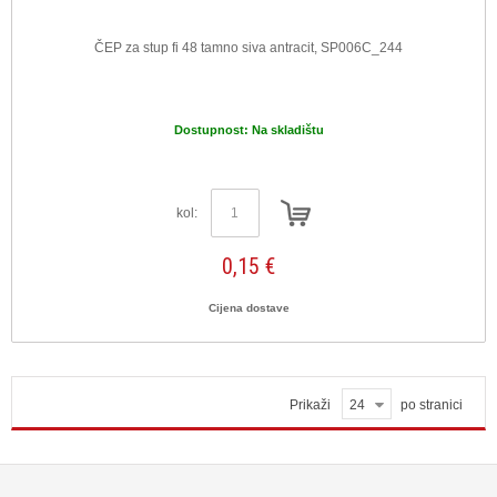
ČEP za stup fi 48 tamno siva antracit, SP006C_244
Dostupnost:
Na skladištu
kol:
0,15 €
Cijena dostave
Prikaži
24
po stranici