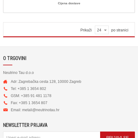
Cijena dostave
Prikaži
24
po stranici
O TRGOVINI
Neutrino Tau d.o.o
Adr: Zagrebačka cesta 128, 10000 Zagreb
Tel: +385 1 3654 802
GSM: +385 91 481 1178
Fax: +385 1 3654 807
Email:
metali@neutrinotau.h
r
NEWSLETTER PRIJAVA
PRIJAVI SE