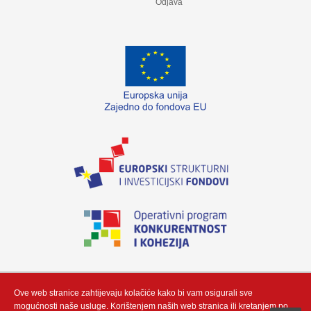
Odjava
„Izradu internetske stranice sufinancirala je Europska unija iz Europskog fonda
za regionalni razvoj. Sadržaj ovog materijala isključiva je odgovornost poduzeća
Neutrino Tau d.o.o“
Ove web stranice zahtijevaju kolačiće kako bi vam osigurali sve
mogućnosti naše usluge. Korištenjem naših web stranica ili kretanjem po