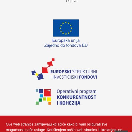
Odjava
„Izradu internetske stranice sufinancirala je Europska unija iz Europskog fonda
za regionalni razvoj. Sadržaj ovog materijala isključiva je odgovornost poduzeća
Neutrino Tau d.o.o“
Ove web stranice zahtijevaju kolačiće kako bi vam osigurali sve
mogućnosti naše usluge. Korištenjem naših web stranica ili kretanjem po