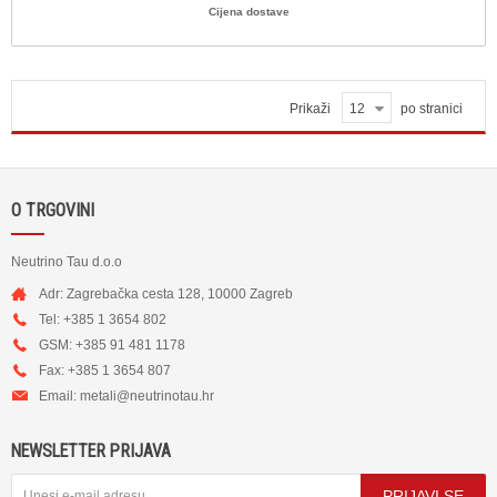
Cijena dostave
Prikaži
12
po stranici
O TRGOVINI
Neutrino Tau d.o.o
Adr: Zagrebačka cesta 128, 10000 Zagreb
Tel: +385 1 3654 802
GSM: +385 91 481 1178
Fax: +385 1 3654 807
Email:
metali@neutrinotau.h
r
NEWSLETTER PRIJAVA
PRIJAVI SE