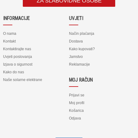
ZA SLABOVIDNE OSOBE
INFORMACIJE
UVJETI
O nama
Način plaćanja
Kontakt
Dostava
Kontaktirajte nas
Kako kupovati?
Uvjeti poslovanja
Jamstvo
Izjava o sigurnost
Reklamacije
Kako do nas
MOJ RAČUN
Naše solarne elektrane
Prijavi se
Moj profil
Košarica
Odjava