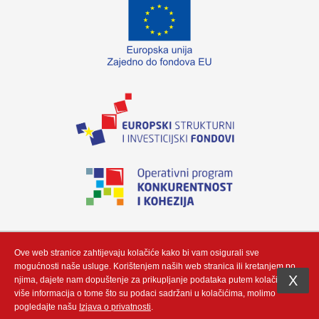
„Izradu internetske stranice sufinancirala je Europska unija iz Europskog fonda
za regionalni razvoj. Sadržaj ovog materijala isključiva je odgovornost poduzeća
Neutrino Tau d.o.o“
Ove web stranice zahtijevaju kolačiće kako bi vam osigurali sve
mogućnosti naše usluge. Korištenjem naših web stranica ili kretanjem po
X
njima, dajete nam dopuštenje za prikupljanje podataka putem kolačić. Za
više informacija o tome što su podaci sadržani u kolačićima, molimo
Copyright (c) by Neutrino Tau d.o.o - Integracija i prilagodba by
Gauss
pogledajte našu
Izjava o privatnosti
.
Development