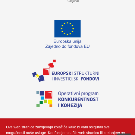
Odjava
„Izradu internetske stranice sufinancirala je Europska unija iz Europskog fonda
za regionalni razvoj. Sadržaj ovog materijala isključiva je odgovornost poduzeća
Neutrino Tau d.o.o“
Ove web stranice zahtijevaju kolačiće kako bi vam osigurali sve
mogućnosti naše usluge. Korištenjem naših web stranica ili kretanjem po