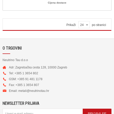
Cijena dostave
Prikaži
24
po stranici
O TRGOVINI
Neutrino Tau d.o.o
Adr: Zagrebačka cesta 128, 10000 Zagreb
Tel: +385 1 3654 802
GSM: +385 91 481 1178
Fax: +385 1 3654 807
Email:
metali@neutrinotau.h
r
NEWSLETTER PRIJAVA
PRIJAVI SE