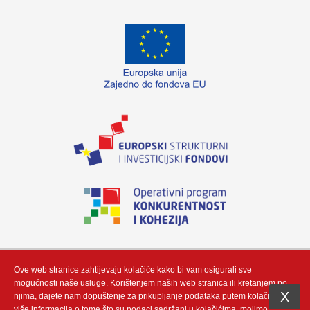
„Izradu internetske stranice sufinancirala je Europska unija iz Europskog fonda
za regionalni razvoj. Sadržaj ovog materijala isključiva je odgovornost poduzeća
Neutrino Tau d.o.o“
Ove web stranice zahtijevaju kolačiće kako bi vam osigurali sve
mogućnosti naše usluge. Korištenjem naših web stranica ili kretanjem po
X
njima, dajete nam dopuštenje za prikupljanje podataka putem kolačić. Za
više informacija o tome što su podaci sadržani u kolačićima, molimo