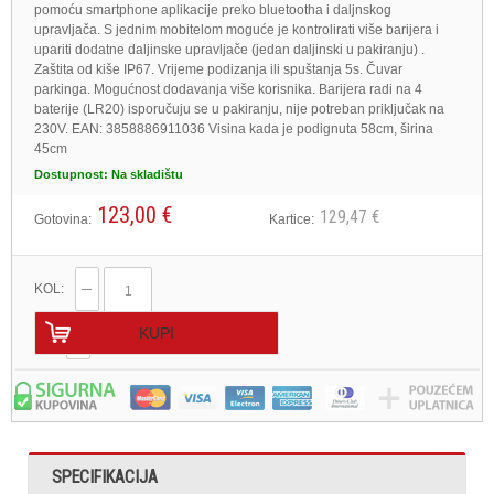
pomoću smartphone aplikacije preko bluetootha i daljnskog
upravljača. S jednim mobitelom moguće je kontrolirati više barijera i
upariti dodatne daljinske upravljače (jedan daljinski u pakiranju) .
Zaštita od kiše IP67. Vrijeme podizanja ili spuštanja 5s. Čuvar
parkinga. Mogućnost dodavanja više korisnika. Barijera radi na 4
baterije (LR20) isporučuju se u pakiranju, nije potreban priključak na
230V. EAN: 3858886911036 Visina kada je podignuta 58cm, širina
45cm
Dostupnost:
Na skladištu
123,00 €
129,47 €
Gotovina:
Kartice:
KOL:
KUPI
SPECIFIKACIJA