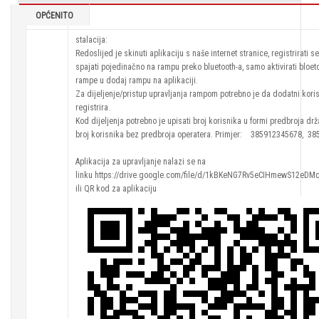
OPĆENITO
Upute:
stalacija:
Redoslijed je skinuti aplikaciju s naše internet stranice, registrirati se
spajati pojedinačno na rampu preko bluetooth-a, samo aktivirati bloet
rampe u dodaj rampu na aplikaciji.
Za dijeljenje/pristup upravljanja rampom potrebno je da dodatni korisn
registrira.
Kod dijeljenja potrebno je upisati broj korisnika u formi predbroja 
broj korisnika bez predbroja operatera. Primjer: 385912345678, 
Aplikacija za upravljanje nalazi se na
linku https://drive.google.com/file/d/1kBKeNG7Rv5eCIHmewS12eDM
ili QR kod za aplikaciju