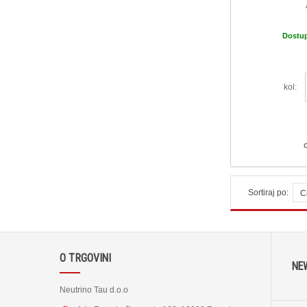
Dostu
kol:
Sortiraj po:
C
O TRGOVINI
NE
Neutrino Tau d.o.o