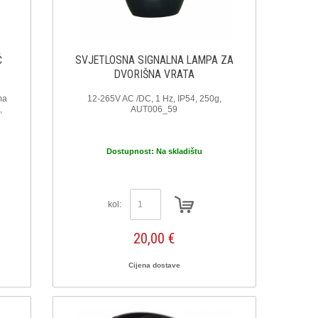
Č
SVJETLOSNA SIGNALNA LAMPA ZA
DVORIŠNA VRATA
ma
12-265V AC /DC, 1 Hz, IP54, 250g,
,
AUT006_59
Dostupnost:
Na skladištu
kol:
20,00 €
Cijena dostave