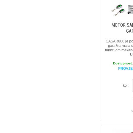
MOTOR SA
GA
CASAR800 je po
garažna vrata s
funkcijom mekano
U
Dostupnost
PROVJE
kol: