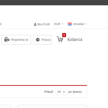
kt
EUR
Hrvatski
Moj Profil
0
Košarica
Registriraj se
Prijava
Prikaži
24
po stranici