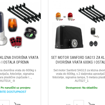
 KLIZNA DVORIŠNA VRATA
SET MOTOR SANFORD SAG13 ZA KL
G I OSTALA OPREMA
DVORIŠNA VRATA 600KG I OSTA
OPREMA
zna dvorišna vrata do 600kg s
Set motor Sanford SAG13 za klizna dvor
avljača, fotoćelije, signalna
vrata do 600kg, s 2 daljinska upravljač
a plastične zupčaste l...,
fotoćelije, signalna lampa, 5 metara plasti
AUT014_-9
AUT027_1
:
Po narudžbi uz provjeru
Dostupnost:
Na skladištu
RITE DOSTUPNOST