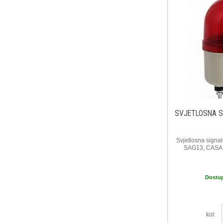
SVJETLOSNA S
Svjetlosna signa
SAG13, CASA
Dostu
kol: