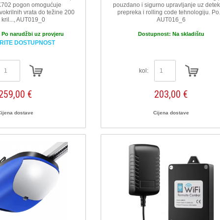
K702 pogon omogućuje
pouzdano i sigurno upravljanje uz detek
vokrilnih vrata do težine 200
prepreka i rolling code tehnologiju. Po..
 kril..., AUT019_0
AUT016_6
:
Po narudžbi uz provjeru
Dostupnost:
Na skladištu
RITE DOSTUPNOST
kol:
259,00 €
203,00 €
Cijena dostave
Cijena dostave