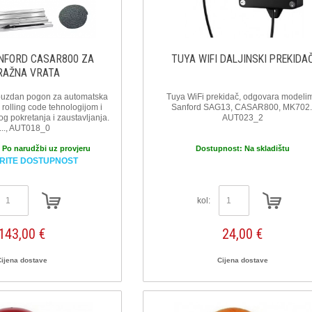
NFORD CASAR800 ZA
TUYA WIFI DALJINSKI PREKIDA
RAŽNA VRATA
uzdan pogon za automatska
Tuya WiFi prekidač, odgovara modeli
 rolling code tehnologijom i
Sanford SAG13, CASAR800, MK702.
g pokretanja i zaustavljanja.
AUT023_2
..., AUT018_0
:
Po narudžbi uz provjeru
Dostupnost:
Na skladištu
RITE DOSTUPNOST
kol:
143,00 €
24,00 €
Cijena dostave
Cijena dostave