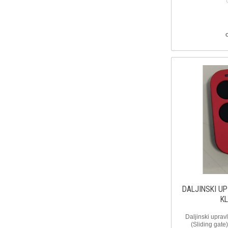
DALJINSKI U
K
Daljinski upravl
(Sliding gate