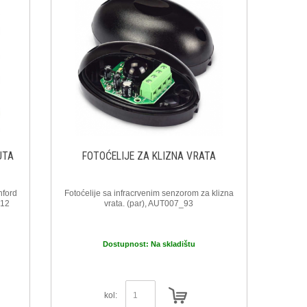
UTA
FOTOĆELIJE ZA KLIZNA VRATA
nford
Fotoćelije sa infracrvenim senzorom za klizna
_12
vrata. (par), AUT007_93
Dostupnost:
Na skladištu
kol: