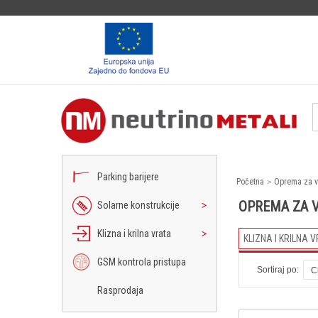
Parking barijere
Početna
Oprema za v
OPREMA ZA 
Solarne konstrukcije
Klizna i krilna vrata
KLIZNA I KRILNA 
GSM kontrola pristupa
Sortiraj po:
C
Rasprodaja