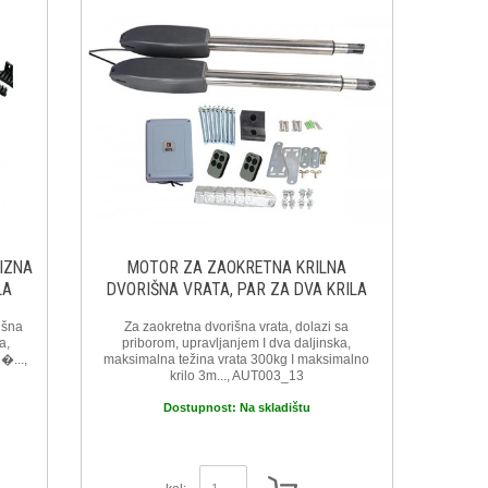
IZNA
MOTOR ZA ZAOKRETNA KRILNA
LA
DVORIŠNA VRATA, PAR ZA DVA KRILA
išna
Za zaokretna dvorišna vrata, dolazi sa
a,
priborom, upravljanjem I dva daljinska,
�...,
maksimalna težina vrata 300kg I maksimalno
krilo 3m..., AUT003_13
Dostupnost:
Na skladištu