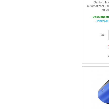
Sanford M
automatizaciju d
kg po
Dostupnost
PROVJE
kol: