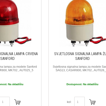
IGNALNA LAMPA CRVENA
SVJETLOSNA SIGNALNA LAMPA Ž
SANFORD
SANFORD
lna lampa za modele Sanford
Svjetlosna signalna lampa za modele Sa
R800, MK702., AUT025_5
SAG13, CASAR800, MK702., AUT026
pnost:
Na skladištu
Dostupnost:
Na skladištu
kol: