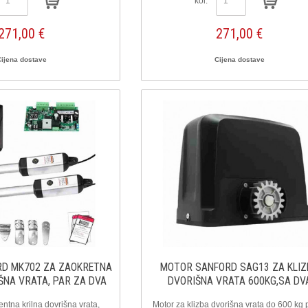
kol:
271,00 €
271,00 €
Cijena dostave
Cijena dostave
D MK702 ZA ZAOKRETNA
MOTOR SANFORD SAG13 ZA KLI
ŠNA VRATA, PAR ZA DVA
DVORIŠNA VRATA 600KG,SA DV
KRILA
DALJINSKA
ntna krilna dovrišna vrata,
Motor za klizba dvorišna vrata do 600 kg 