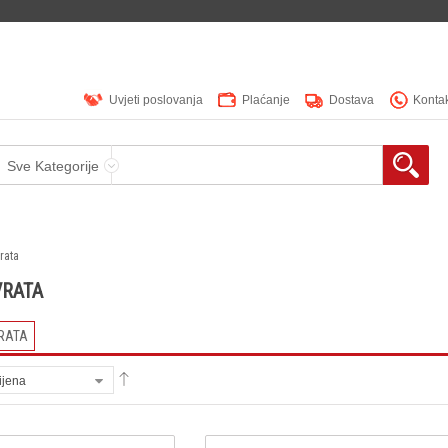
Uvjeti poslovanja
Plaćanje
Dostava
Konta
Sve Kategorije
rata
VRATA
VRATA
ijena