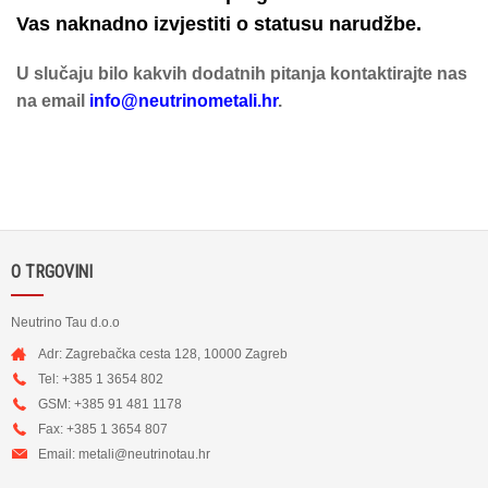
Vas naknadno izvjestiti o statusu narudžbe.
U slučaju bilo kakvih dodatnih pitanja kontaktirajte nas
na email
info@neutrinometali.hr
.
O TRGOVINI
Neutrino Tau d.o.o
Adr: Zagrebačka cesta 128, 10000 Zagreb
Tel: +385 1 3654 802
GSM: +385 91 481 1178
Fax: +385 1 3654 807
Email:
metali@neutrinotau.h
r