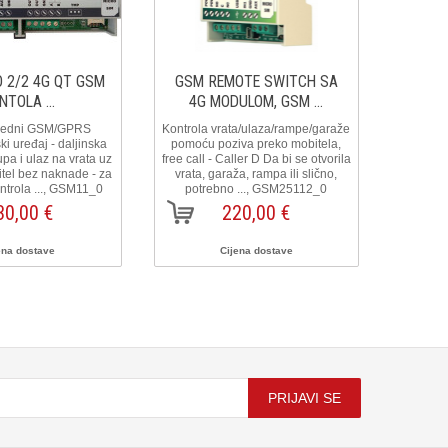
 2/2 4G QT GSM
GSM REMOTE SWITCH SA
GSM 
NTOLA ...
4G MODULOM, GSM ...
4G
redni GSM/GPRS
Kontrola vrata/ulaza/rampe/garaže
Kontrola
i uređaj - daljinska
pomoću poziva preko mobitela,
pomoću
upa i ulaz na vrata uz
free call - Caller D Da bi se otvorila
free call
tel bez naknade - za
vrata, garaža, rampa ili slično,
vrata,
Kontrola ..., GSM11_0
potrebno ..., GSM25112_0
potr
30,00 €
220,00 €
ena dostave
Cijena dostave
PRIJAVI SE