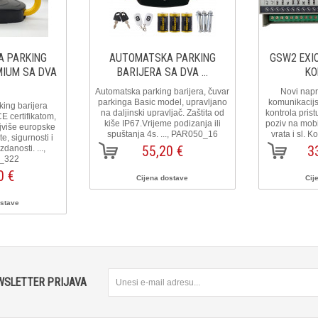
 PARKING
AUTOMATSKA PARKING
GSW2 EXIO
MIUM SA DVA
BARIJERA SA DVA ...
KO
Automatska parking barijera, čuvar
Novi nap
parkinga Basic model, upravljano
komunikacijsk
ing barijera
na daljinski upravljač. Zaštita od
kontrola prist
E certifikatom,
kiše IP67.Vrijeme podizanja ili
poziv na mobi
jviše europske
spuštanja 4s. ..., PAR050_16
vrata i sl. 
e, sigurnosti i
55,20 €
3
anosti. ...,
_322
0 €
Cijena dostave
Cij
ostave
WSLETTER PRIJAVA