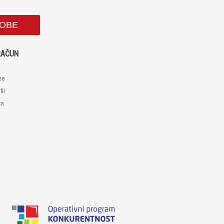
SOBE
RAČUN
 se
fil
ca