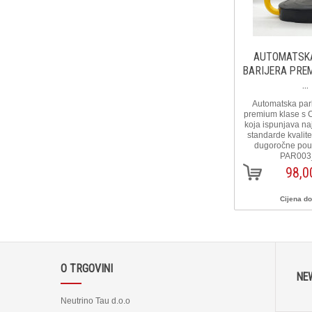
AUTOMATSKA
BARIJERA PRE
...
Automatska park
premium klase s C
koja ispunjava na
standarde kvalitet
dugoročne pouzd
PAR003
98,0
Cijena d
O TRGOVINI
NE
Neutrino Tau d.o.o