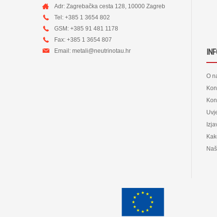
Adr: Zagrebačka cesta 128, 10000 Zagreb
Tel: +385 1 3654 802
GSM: +385 91 481 1178
Fax: +385 1 3654 807
Email:
metali@neutrinotau.h
r
IN
O n
Kon
Kont
Uvje
Izja
Kak
Naš