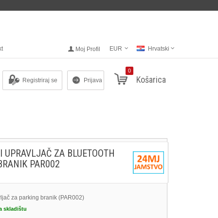
kt
EUR
Hrvatski
Moj Profil
0
Košarica
Registriraj se
Prijava
I UPRAVLJAČ ZA BLUETOOTH
BRANIK PAR002
vljač za parking branik (PAR002)
a skladištu