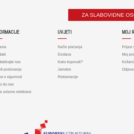
ZA SLABOVIDNE O
FORMACIJE
UVJETI
MOJ 
ama
Način plaćanja
Prijavi
takt
Dostava
Moj pro
aktirajte nas
Kako kupovati?
Košari
ti poslovanja
Jamstvo
Odjava
va o sigurnost
Reklamacije
o do nas
e solarne elektrane