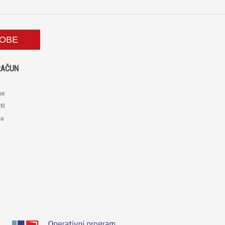
SOBE
RAČUN
 se
fil
ca