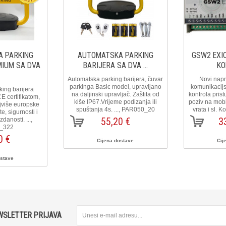
 PARKING
AUTOMATSKA PARKING
GSW2 EXIO
MIUM SA DVA
BARIJERA SA DVA ...
KO
Automatska parking barijera, čuvar
Novi nap
parkinga Basic model, upravljano
komunikacijsk
ing barijera
na daljinski upravljač. Zaštita od
kontrola prist
E certifikatom,
kiše IP67.Vrijeme podizanja ili
poziv na mobi
jviše europske
spuštanja 4s. ..., PAR050_20
vrata i sl. 
e, sigurnosti i
55,20 €
3
anosti. ...,
_322
0 €
Cijena dostave
Cij
ostave
WSLETTER PRIJAVA