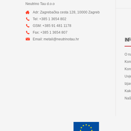
Neutrino Tau d.o.o
Adr: Zagrebačka cesta 128, 10000 Zagreb
Tel: +385 1 3654 802
GSM: +385 91 481 1178
Fax: +385 1 3654 807
Email:
metali@neutrinotau.h
r
IN
O n
Kon
Kont
Uvje
Izja
Kak
Naš