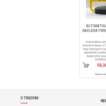
AUTOMATSKA
BARIJERA PRE
...
Automatska park
premium klase s C
koja ispunjava na
standarde kvalitet
dugoročne pouzd
PAR003
98,0
Cijena d
O TRGOVINI
NE