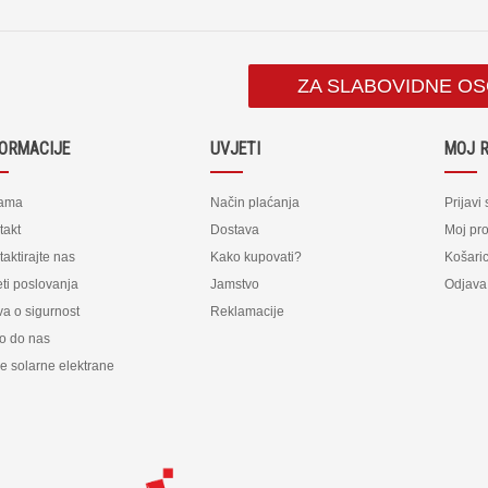
ZA SLABOVIDNE O
FORMACIJE
UVJETI
MOJ 
ama
Način plaćanja
Prijavi
takt
Dostava
Moj pro
aktirajte nas
Kako kupovati?
Košari
ti poslovanja
Jamstvo
Odjava
va o sigurnost
Reklamacije
o do nas
e solarne elektrane