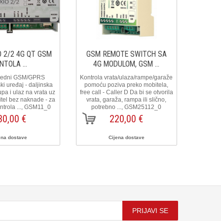
 2/2 4G QT GSM
GSM REMOTE SWITCH SA
GSM 
NTOLA ...
4G MODULOM, GSM ...
4G
redni GSM/GPRS
Kontrola vrata/ulaza/rampe/garaže
Kontrola
i uređaj - daljinska
pomoću poziva preko mobitela,
pomoću
upa i ulaz na vrata uz
free call - Caller D Da bi se otvorila
free call
tel bez naknade - za
vrata, garaža, rampa ili slično,
vrata,
Kontrola ..., GSM11_0
potrebno ..., GSM25112_0
potr
30,00 €
220,00 €
ena dostave
Cijena dostave
PRIJAVI SE