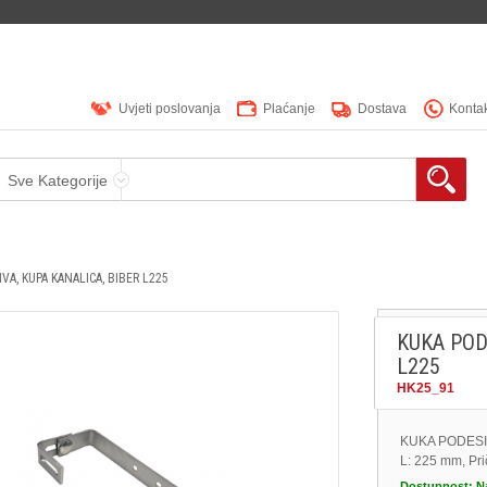
Uvjeti poslovanja
Plaćanje
Dostava
Konta
Sve Kategorije
VA, KUPA KANALICA, BIBER L225
KUKA POD
L225
HK25_91
KUKA PODESIVA
L: 225 mm, Pri
Dostupnost:
N