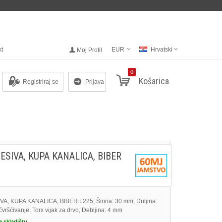
kt
EUR
Hrvatski
Moj Profil
0
Košarica
Registriraj se
Prijava
ESIVA, KUPA KANALICA, BIBER
, KUPA KANALICA, BIBER L225, Širina: 30 mm, Duljina:
čvršćivanje: Torx vijak za drvo, Debljina: 4 mm
a skladištu