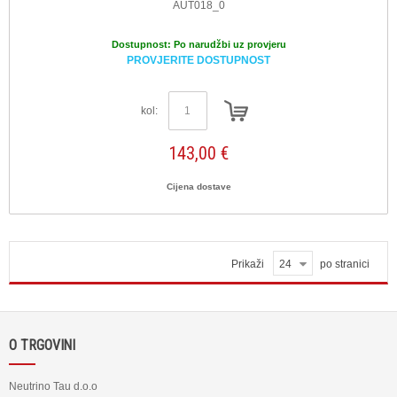
AUT018_0
Dostupnost:
Po narudžbi uz provjeru
PROVJERITE DOSTUPNOST
kol:
143,00 €
Cijena dostave
Prikaži
24
po stranici
O TRGOVINI
Neutrino Tau d.o.o