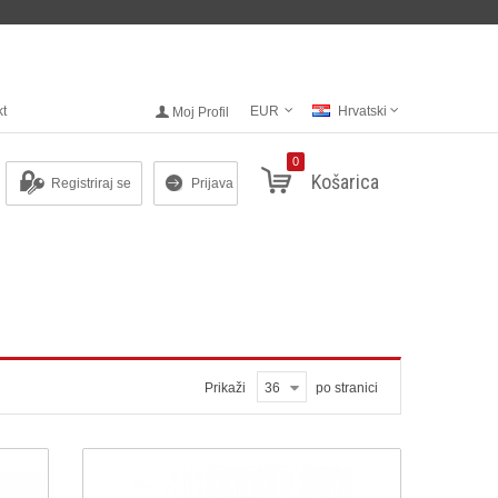
kt
EUR
Hrvatski
Moj Profil
0
Košarica
Registriraj se
Prijava
Prikaži
36
po stranici