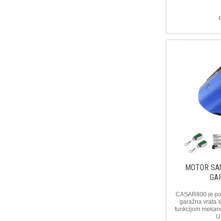
MOTOR SA
GA
CASAR800 je po
garažna vrata s
funkcijom mekano
U