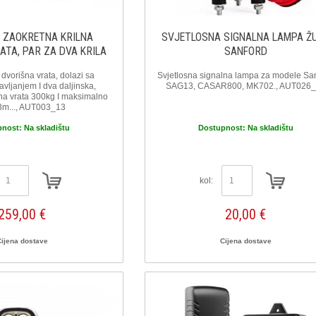
 ZAOKRETNA KRILNA
SVJETLOSNA SIGNALNA LAMPA Ž
ATA, PAR ZA DVA KRILA
SANFORD
dvorišna vrata, dolazi sa
Svjetlosna signalna lampa za modele Sa
avljanjem I dva daljinska,
SAG13, CASAR800, MK702., AUT026
na vrata 300kg I maksimalno
 3m..., AUT003_13
pnost:
Na skladištu
Dostupnost:
Na skladištu
kol:
259,00 €
20,00 €
Cijena dostave
Cijena dostave