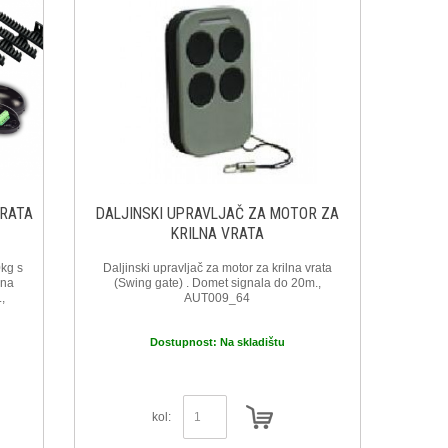
VRATA
DALJINSKI UPRAVLJAČ ZA MOTOR ZA
KRILNA VRATA
0kg s
Daljinski upravljač za motor za krilna vrata
lna
(Swing gate) . Domet signala do 20m.,
.,
AUT009_64
Dostupnost:
Na skladištu
kol: