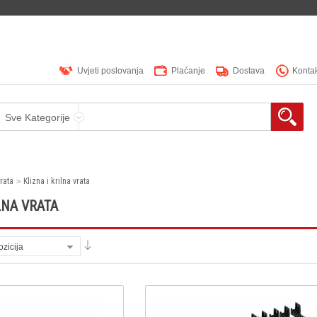
Uvjeti poslovanja
Plaćanje
Dostava
Konta
Sve Kategorije
rata
Klizna i krilna vrata
LNA VRATA
ozicija