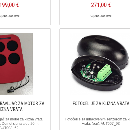
199,00 €
271,00 €
Cijena dostave
Cijena dostave
PRAVLJAČ ZA MOTOR ZA
FOTOĆELIJE ZA KLIZNA VRATA
LIZNA VRATA
jač za motor za klizna vrata
Fotoćelije sa infracrvenim senzorom za k
). Domet signala do 20m.,
vrata. (par), AUT007_93
AUT008_62