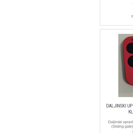
DALJINSKI U
K
Daljinski upravl
(Sliding gate