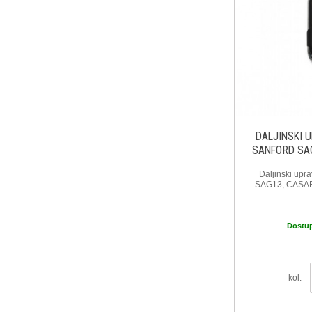
DALJINSKI 
SANFORD SA
Daljinski upr
SAG13, CASAR
Dostu
kol: