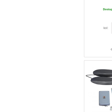
Dostu
kol: