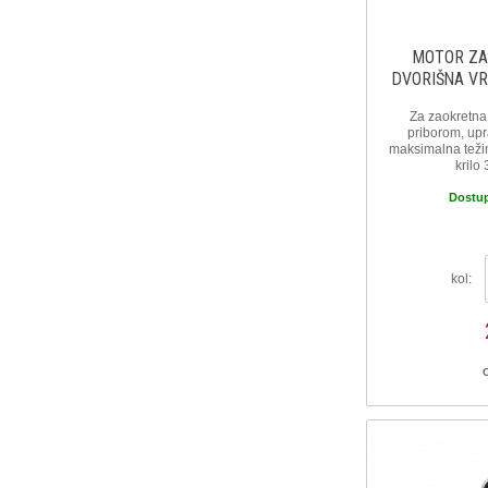
MOTOR ZA
DVORIŠNA VR
Za zaokretna 
priborom, upr
maksimalna teži
krilo
Dostu
kol: