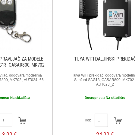
UPRAVLJAČ ZA MODELE
TUYA WIFI DALJINSKI PREKIDA
G13, CASAR800, MK702
avljač, odgovara modelima
Tuya WiFi prekidač, odgovara modeli
800, MK702., AUT024_66
Sanford SAG13, CASAR800, MK702.
AUT023_2
pnost:
Na skladištu
Dostupnost:
Na skladištu
kol:
8,00 €
24,00 €