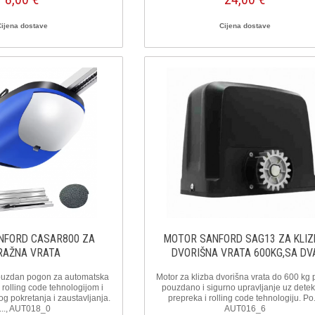
Cijena dostave
Cijena dostave
NFORD CASAR800 ZA
MOTOR SANFORD SAG13 ZA KLI
RAŽNA VRATA
DVORIŠNA VRATA 600KG,SA DV
DALJINSKA
uzdan pogon za automatska
Motor za klizba dvorišna vrata do 600 kg 
 rolling code tehnologijom i
pouzdano i sigurno upravljanje uz detek
g pokretanja i zaustavljanja.
prepreka i rolling code tehnologiju. Po..
..., AUT018_0
AUT016_6