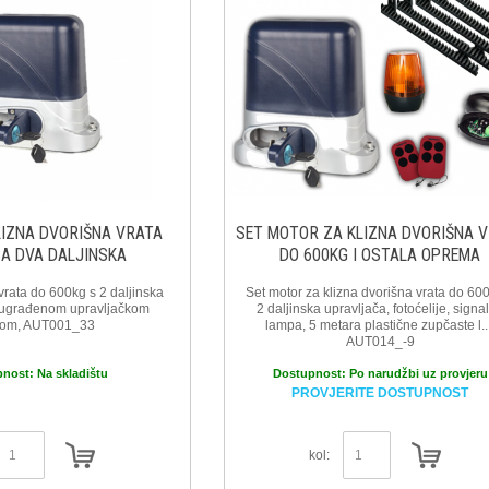
LIZNA DVORIŠNA VRATA
SET MOTOR ZA KLIZNA DVORIŠNA 
SA DVA DALJINSKA
DO 600KG I OSTALA OPREMA
vrata do 600kg s 2 daljinska
Set motor za klizna dvorišna vrata do 60
e ugrađenom upravljačkom
2 daljinska upravljača, fotoćelije, signa
čom, AUT001_33
lampa, 5 metara plastične zupčaste l..
AUT014_-9
pnost:
Na skladištu
Dostupnost:
Po narudžbi uz provjeru
PROVJERITE DOSTUPNOST
kol: