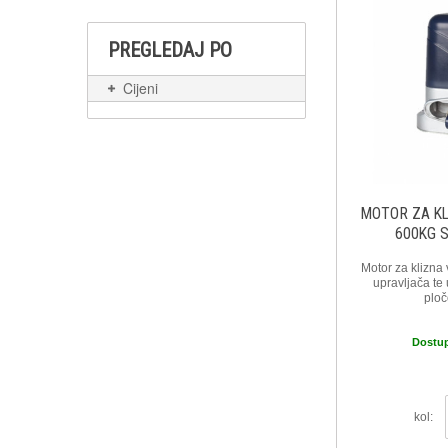
PREGLEDAJ PO
Cijeni
MOTOR ZA K
600KG 
Motor za klizna 
upravljača t
plo
Dostu
kol: