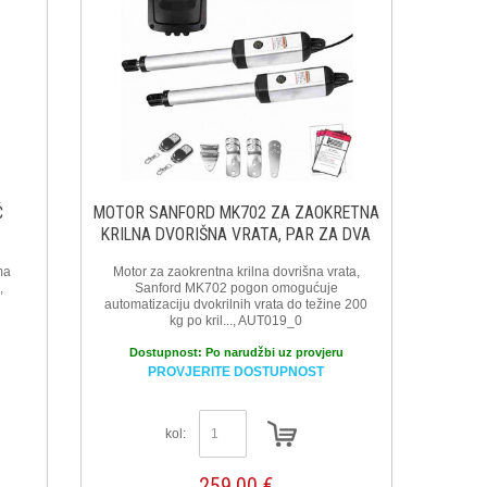
Č
MOTOR SANFORD MK702 ZA ZAOKRETNA
KRILNA DVORIŠNA VRATA, PAR ZA DVA
KRILA
ma
Motor za zaokrentna krilna dovrišna vrata,
,
Sanford MK702 pogon omogućuje
automatizaciju dvokrilnih vrata do težine 200
kg po kril..., AUT019_0
Dostupnost:
Po narudžbi uz provjeru
PROVJERITE DOSTUPNOST
kol:
259,00 €