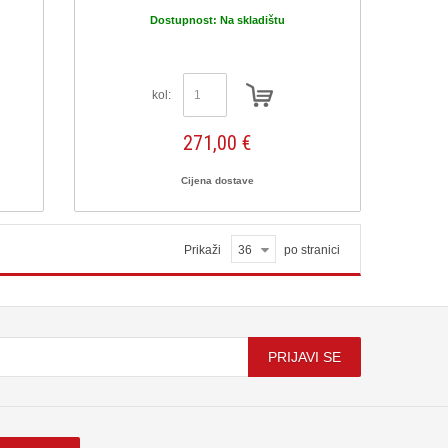
Dostupnost:
Na skladištu
kol:
271,00 €
Cijena dostave
Prikaži
36
po stranici
PRIJAVI SE