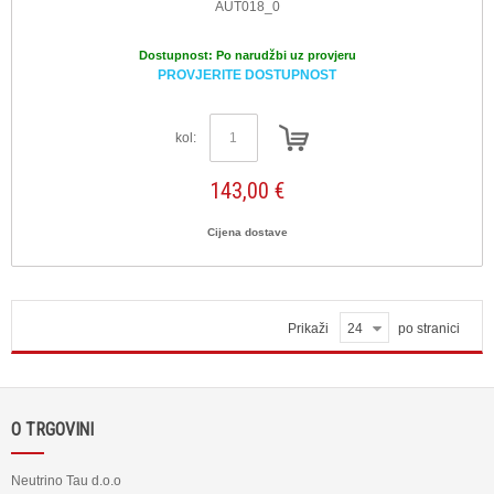
AUT018_0
Dostupnost:
Po narudžbi uz provjeru
PROVJERITE DOSTUPNOST
kol:
143,00 €
Cijena dostave
Prikaži
24
po stranici
O TRGOVINI
Neutrino Tau d.o.o