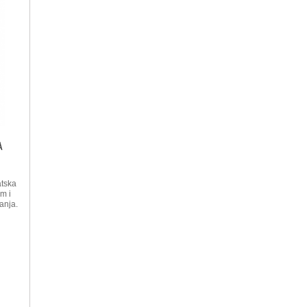
A
tska
m i
anja.