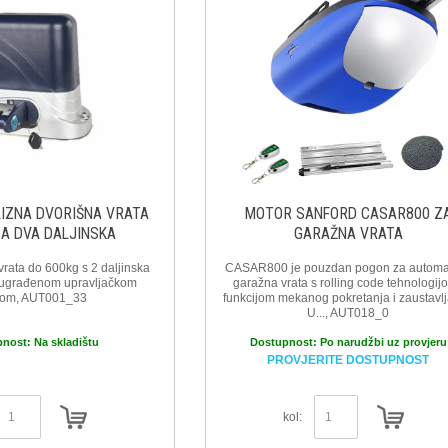
LIZNA DVORIŠNA VRATA
MOTOR SANFORD CASAR800 Z
SA DVA DALJINSKA
GARAŽNA VRATA
vrata do 600kg s 2 daljinska
CASAR800 je pouzdan pogon za automa
e ugrađenom upravljačkom
garažna vrata s rolling code tehnologijo
čom, AUT001_33
funkcijom mekanog pokretanja i zaustavlj
U..., AUT018_0
pnost:
Na skladištu
Dostupnost:
Po narudžbi uz provjeru
PROVJERITE DOSTUPNOST
kol: