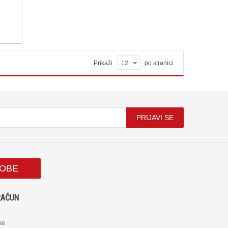
Prikaži
12
po stranici
PRIJAVI SE
SOBE
RAČUN
 se