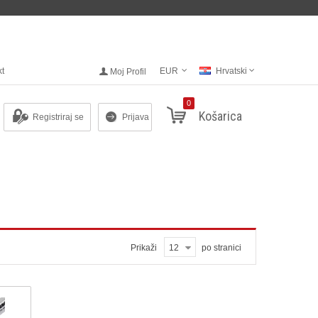
kt
EUR
Hrvatski
Moj Profil
0
Košarica
Registriraj se
Prijava
Prikaži
12
po stranici