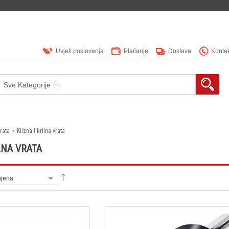
Uvjeti poslovanja
Plaćanje
Dostava
Konta
Sve Kategorije
rata
Klizna i krilna vrata
LNA VRATA
ijena