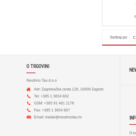
Sortiraj po:
C
O TRGOVINI
NE
Neutrino Tau d.o.o
Adr: Zagrebačka cesta 128, 10000 Zagreb
Tel: +385 1 3654 802
GSM: +385 91 481 1178
Fax: +385 1 3654 807
Email:
metali@neutrinotau.h
r
IN
O n