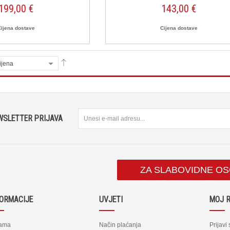
199,00 €
143,00 €
Cijena dostave
Cijena dostave
ijena
WSLETTER PRIJAVA
ZA SLABOVIDNE O
FORMACIJE
UVJETI
MOJ 
ama
Način plaćanja
Prijavi