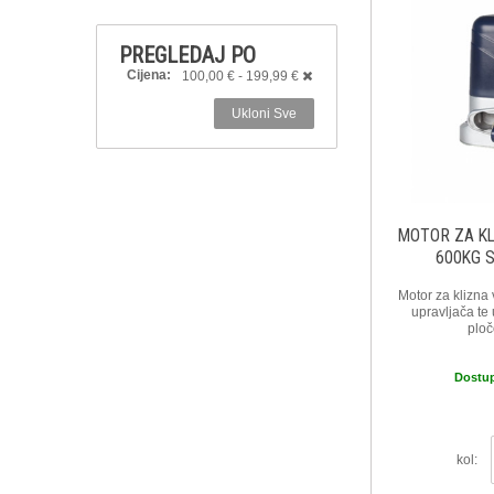
PREGLEDAJ PO
Cijena:
100,00 € - 199,99 €
Ukloni Sve
MOTOR ZA K
600KG 
Motor za klizna 
upravljača t
plo
Dostu
kol: