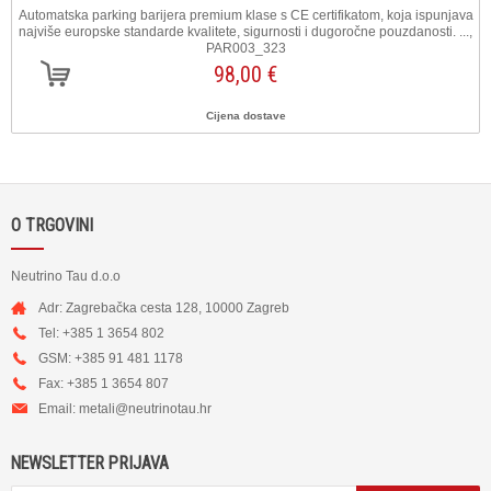
Automatska parking barijera premium klase s CE certifikatom, koja ispunjava
najviše europske standarde kvalitete, sigurnosti i dugoročne pouzdanosti. ...,
PAR003_323
98,00 €
Cijena dostave
O TRGOVINI
Neutrino Tau d.o.o
Adr: Zagrebačka cesta 128, 10000 Zagreb
Tel: +385 1 3654 802
GSM: +385 91 481 1178
Fax: +385 1 3654 807
Email:
metali@neutrinotau.h
r
NEWSLETTER PRIJAVA