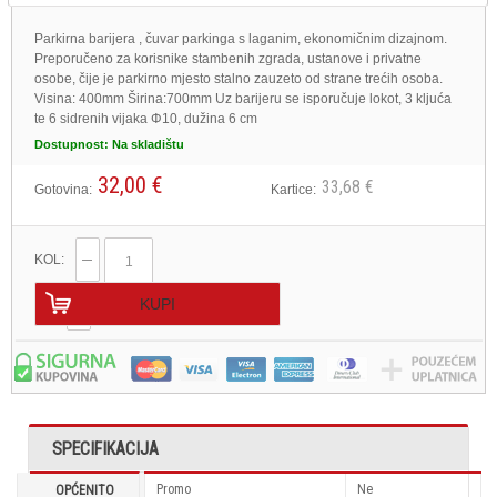
Parkirna barijera , čuvar parkinga s laganim, ekonomičnim dizajnom.
Preporučeno za korisnike stambenih zgrada, ustanove i privatne
osobe, čije je parkirno mjesto stalno zauzeto od strane trećih osoba.
Visina: 400mm Širina:700mm Uz barijeru se isporučuje lokot, 3 kljuća
te 6 sidrenih vijaka Φ10, dužina 6 cm
Dostupnost:
Na skladištu
32,00 €
33,68 €
Gotovina:
Kartice:
KOL:
KUPI
SPECIFIKACIJA
Promo
Ne
OPĆENITO