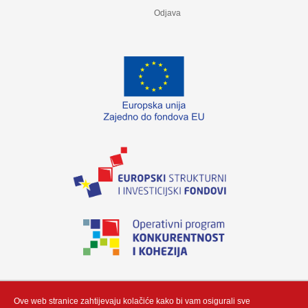
Odjava
„Izradu internetske stranice sufinancirala je Europska unija iz Europskog fonda
za regionalni razvoj. Sadržaj ovog materijala isključiva je odgovornost poduzeća
Neutrino Tau d.o.o“
Ove web stranice zahtijevaju kolačiće kako bi vam osigurali sve