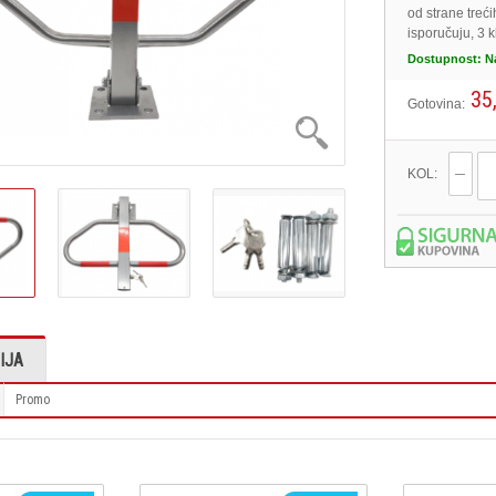
od strane treć
isporučuju, 3 k
Dostupnost:
N
35
Gotovina:
KOL:
IJA
Promo