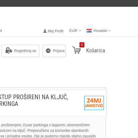
kt
EUR
Hrvatski
Moj Profil
0
Košarica
Registriraj se
Prijava
STUP PROŠIRENI NA KLJUČ,
RKINGA
s proširenjem, čuvar parkinga s laganim, ekonomičnim
avicom na ključ- Preporučeno za korisnike stambenih
ve i privatne osobe, čije je parkirno mjesto stalno zauzeto