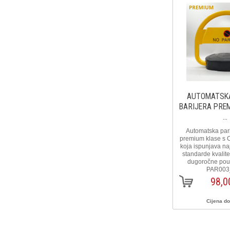
AUTOMATSKA
BARIJERA PRE
...
Automatska park
premium klase s C
koja ispunjava na
standarde kvalitet
dugoročne pouzd
PAR003
98,0
Cijena d