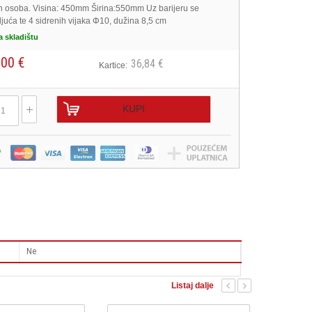
ih osoba. Visina: 450mm Širina:550mm Uz barijeru se
ljuća te 4 sidrenih vijaka Φ10, dužina 8,5 cm
a skladištu
,00 €
36,84 €
Kartice:
KUPI
Ne
Listaj dalje