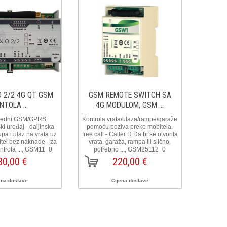
 2/2 4G QT GSM
GSM REMOTE SWITCH SA
GSM 
NTOLA ...
4G MODULOM, GSM ...
4G
redni GSM/GPRS
Kontrola vrata/ulaza/rampe/garaže
Kontrola
i uređaj - daljinska
pomoću poziva preko mobitela,
pomoću
upa i ulaz na vrata uz
free call - Caller D Da bi se otvorila
free call
tel bez naknade - za
vrata, garaža, rampa ili slično,
vrata,
Kontrola ..., GSM11_0
potrebno ..., GSM25112_0
potr
30,00 €
220,00 €
ena dostave
Cijena dostave