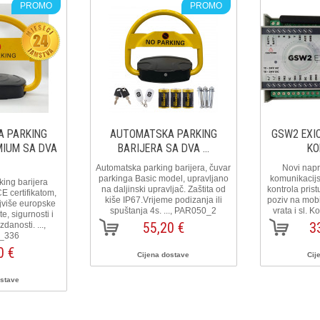
PROMO
PROMO
 PARKING
AUTOMATSKA PARKING
GSW2 EXIO
MIUM SA DVA
BARIJERA SA DVA ...
KO
Automatska parking barijera, čuvar
Novi nap
parkinga Basic model, upravljano
komunikacijsk
ing barijera
na daljinski upravljač. Zaštita od
kontrola prist
E certifikatom,
kiše IP67.Vrijeme podizanja ili
poziv na mobi
jviše europske
spuštanja 4s. ..., PAR050_2
vrata i sl. 
e, sigurnosti i
55,20 €
3
anosti. ...,
_336
0 €
Cijena dostave
Cij
ostave