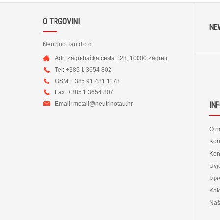
O TRGOVINI
NE
Neutrino Tau d.o.o
Adr: Zagrebačka cesta 128, 10000 Zagreb
Tel: +385 1 3654 802
GSM: +385 91 481 1178
Fax: +385 1 3654 807
Email:
metali@neutrinotau.h
r
IN
O n
Kon
Kont
Uvje
Izja
Kak
Naš