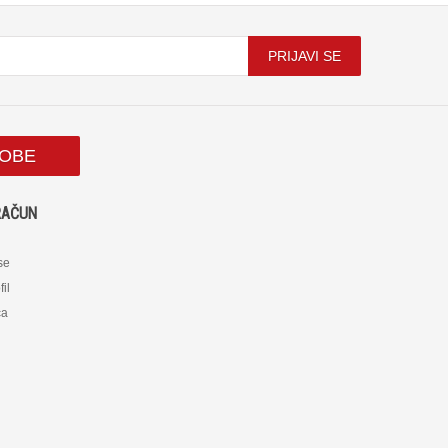
PRIJAVI SE
SOBE
RAČUN
 se
fil
ca