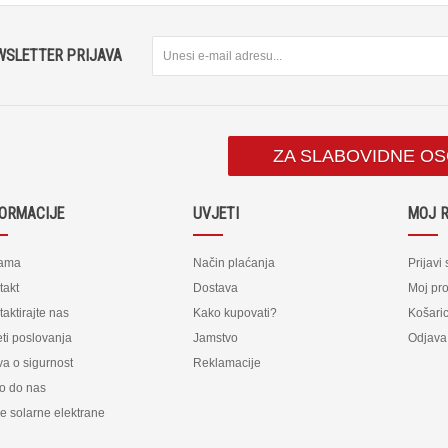
WSLETTER PRIJAVA
ZA SLABOVIDNE O
FORMACIJE
UVJETI
MOJ 
ama
Način plaćanja
Prijavi
takt
Dostava
Moj pro
aktirajte nas
Kako kupovati?
Košari
ti poslovanja
Jamstvo
Odjava
va o sigurnost
Reklamacije
o do nas
e solarne elektrane