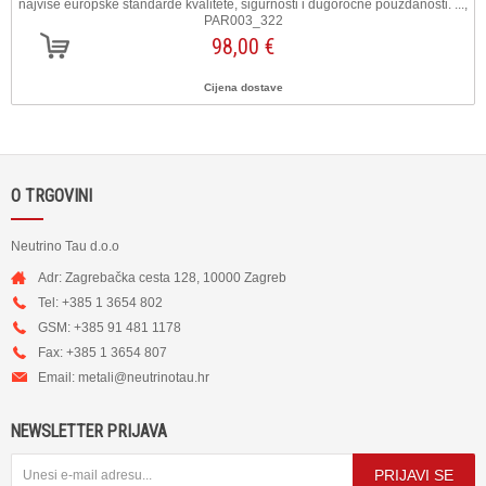
najviše europske standarde kvalitete, sigurnosti i dugoročne pouzdanosti. ...,
PAR003_322
98,00 €
Cijena dostave
O TRGOVINI
Neutrino Tau d.o.o
Adr: Zagrebačka cesta 128, 10000 Zagreb
Tel: +385 1 3654 802
GSM: +385 91 481 1178
Fax: +385 1 3654 807
Email:
metali@neutrinotau.h
r
NEWSLETTER PRIJAVA
PRIJAVI SE