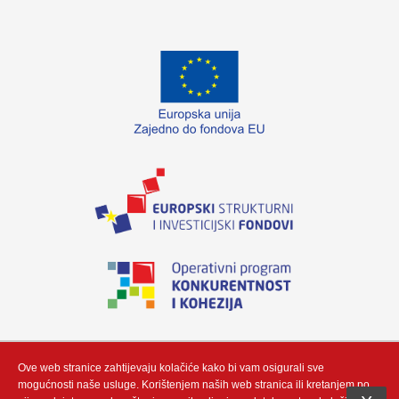
„Izradu internetske stranice sufinancirala je Europska unija iz Europskog fonda
za regionalni razvoj. Sadržaj ovog materijala isključiva je odgovornost poduzeća
Neutrino Tau d.o.o“
Ove web stranice zahtijevaju kolačiće kako bi vam osigurali sve
mogućnosti naše usluge. Korištenjem naših web stranica ili kretanjem po