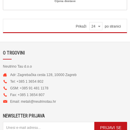
Cijena dostave
Prikaži
24
po stranici
O TRGOVINI
Neutrino Tau d.o.o
Adr: Zagrebačka cesta 128, 10000 Zagreb
Tel: +385 1 3654 802
GSM: +385 91 481 1178
Fax: +385 1 3654 807
Email:
metali@neutrinotau.h
r
NEWSLETTER PRIJAVA
PRIJAVI SE