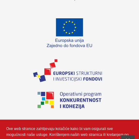
„Izradu internetske stranice sufinancirala je Europska unija iz Europskog fonda
za regionalni razvoj. Sadržaj ovog materijala isključiva je odgovornost poduzeća
Neutrino Tau d.o.o“
Ove web stranice zahtijevaju kolačiće kako bi vam osigurali sve
mogućnosti naše usluge. Korištenjem naših web stranica ili kretanjem po