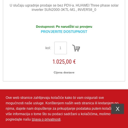
U slučaju ugradnje prodaje se bez PDV-a. HUAWEI Three phase solar
inverter SUN2000-3KTL-M1., INVER58_0
Dostupnost:
Po narudžbi uz provjeru
PROVJERITE DOSTUPNOST
kol:
1.025,00 €
Cijena dostave
Ove web stranice zahtijevaju kolačiće kako bi vam osigurali sve
mogućnosti naše usluge. Korištenjem naših web stranica ili kretanjem po
X
njima, dajete nam dopuštenje za prikupljanje podataka putem kolačić. Za
više informacija o tome što su podaci sadržani u kolačićima, molimo
pogledajte našu
Izjava o privatnosti
.