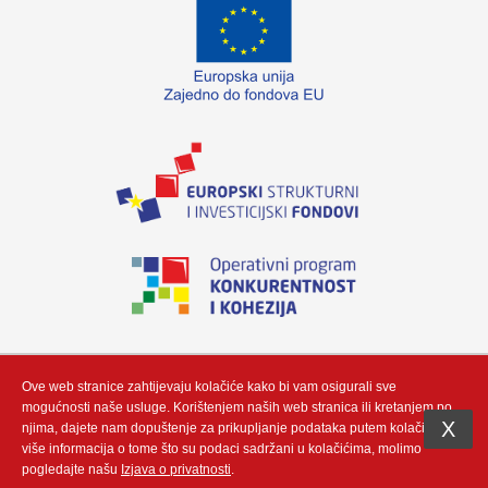
„Izradu internetske stranice sufinancirala je Europska unija iz Europskog fonda
za regionalni razvoj. Sadržaj ovog materijala isključiva je odgovornost poduzeća
Neutrino Tau d.o.o“
Ove web stranice zahtijevaju kolačiće kako bi vam osigurali sve
mogućnosti naše usluge. Korištenjem naših web stranica ili kretanjem po
X
njima, dajete nam dopuštenje za prikupljanje podataka putem kolačić. Za
više informacija o tome što su podaci sadržani u kolačićima, molimo
Copyright (c) by Neutrino Tau d.o.o - Integracija i prilagodba by
Gauss
pogledajte našu
Izjava o privatnosti
.
Development