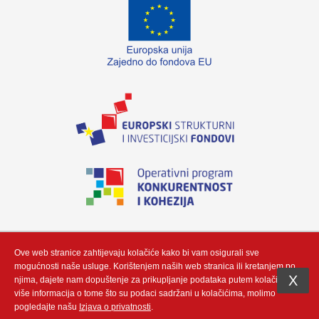
„Izradu internetske stranice sufinancirala je Europska unija iz Europskog fonda
za regionalni razvoj. Sadržaj ovog materijala isključiva je odgovornost poduzeća
Neutrino Tau d.o.o“
Ove web stranice zahtijevaju kolačiće kako bi vam osigurali sve
mogućnosti naše usluge. Korištenjem naših web stranica ili kretanjem po
X
njima, dajete nam dopuštenje za prikupljanje podataka putem kolačić. Za
više informacija o tome što su podaci sadržani u kolačićima, molimo
Copyright (c) by Neutrino Tau d.o.o - Integracija i prilagodba by
Gauss
pogledajte našu
Izjava o privatnosti
.
Development