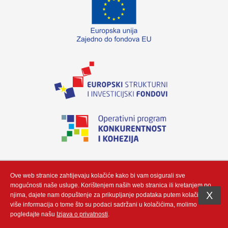
„Izradu internetske stranice sufinancirala je Europska unija iz Europskog fonda
za regionalni razvoj. Sadržaj ovog materijala isključiva je odgovornost poduzeća
Neutrino Tau d.o.o“
Ove web stranice zahtijevaju kolačiće kako bi vam osigurali sve
mogućnosti naše usluge. Korištenjem naših web stranica ili kretanjem po
X
njima, dajete nam dopuštenje za prikupljanje podataka putem kolačić. Za
više informacija o tome što su podaci sadržani u kolačićima, molimo
Copyright (c) by Neutrino Tau d.o.o - Integracija i prilagodba by
Gauss
pogledajte našu
Izjava o privatnosti
.
Development