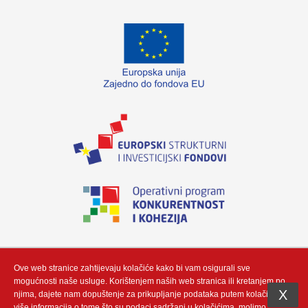
„Izradu internetske stranice sufinancirala je Europska unija iz Europskog fonda
za regionalni razvoj. Sadržaj ovog materijala isključiva je odgovornost poduzeća
Neutrino Tau d.o.o“
Ove web stranice zahtijevaju kolačiće kako bi vam osigurali sve
mogućnosti naše usluge. Korištenjem naših web stranica ili kretanjem po
X
njima, dajete nam dopuštenje za prikupljanje podataka putem kolačić. Za
više informacija o tome što su podaci sadržani u kolačićima, molimo