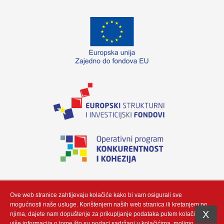
„Izradu internetske stranice sufinancirala je Europska unija iz Europskog fonda
za regionalni razvoj. Sadržaj ovog materijala isključiva je odgovornost poduzeća
Neutrino Tau d.o.o“
Ove web stranice zahtijevaju kolačiće kako bi vam osigurali sve
mogućnosti naše usluge. Korištenjem naših web stranica ili kretanjem po
X
njima, dajete nam dopuštenje za prikupljanje podataka putem kolačić. Za
više informacija o tome što su podaci sadržani u kolačićima, molimo