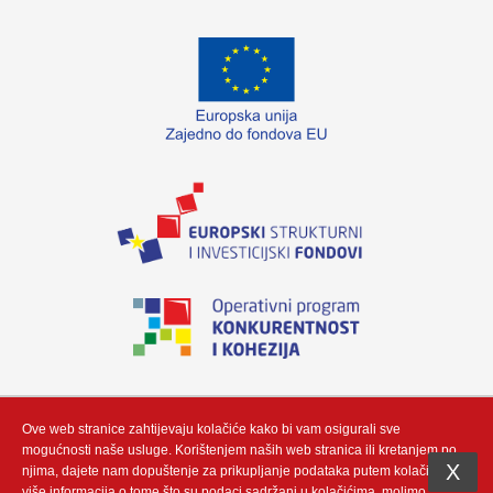
„Izradu internetske stranice sufinancirala je Europska unija iz Europskog fonda
za regionalni razvoj. Sadržaj ovog materijala isključiva je odgovornost poduzeća
Neutrino Tau d.o.o“
Ove web stranice zahtijevaju kolačiće kako bi vam osigurali sve
mogućnosti naše usluge. Korištenjem naših web stranica ili kretanjem po
X
njima, dajete nam dopuštenje za prikupljanje podataka putem kolačić. Za
više informacija o tome što su podaci sadržani u kolačićima, molimo