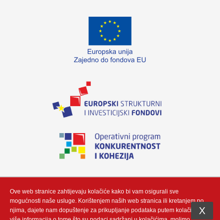
„Izradu internetske stranice sufinancirala je Europska unija iz Europskog fonda
za regionalni razvoj. Sadržaj ovog materijala isključiva je odgovornost poduzeća
Neutrino Tau d.o.o“
Ove web stranice zahtijevaju kolačiće kako bi vam osigurali sve
mogućnosti naše usluge. Korištenjem naših web stranica ili kretanjem po
X
njima, dajete nam dopuštenje za prikupljanje podataka putem kolačić. Za
više informacija o tome što su podaci sadržani u kolačićima, molimo