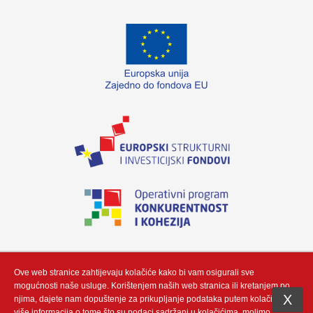
„Izradu internetske stranice sufinancirala je Europska unija iz Europskog fonda
za regionalni razvoj. Sadržaj ovog materijala isključiva je odgovornost poduzeća
Neutrino Tau d.o.o“
Ove web stranice zahtijevaju kolačiće kako bi vam osigurali sve
mogućnosti naše usluge. Korištenjem naših web stranica ili kretanjem po
X
njima, dajete nam dopuštenje za prikupljanje podataka putem kolačić. Za
više informacija o tome što su podaci sadržani u kolačićima, molimo