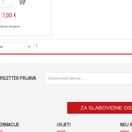
7,00 €
Cijena dostave
me
WSLETTER PRIJAVA
ZA SLABOVIDNE O
FORMACIJE
UVJETI
MOJ 