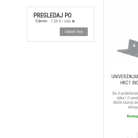
PREGLEDAJ PO
Cijena:
7,00 € i više
Ukloni Sve
UNIVERZALNA
HKC1 INO
Sa 3 podešenja
vijka i 2 ran
INOX.Gornji d
donja
Dostu