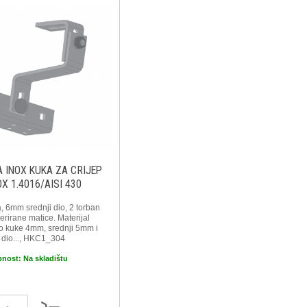
 INOX KUKA ZA CRIJEP
X 1.4016/AISI 430
, 6mm srednji dio, 2 torban
derirane matice. Materijal
io kuke 4mm, srednji 5mm i
 dio..., HKC1_304
pnost:
Na skladištu