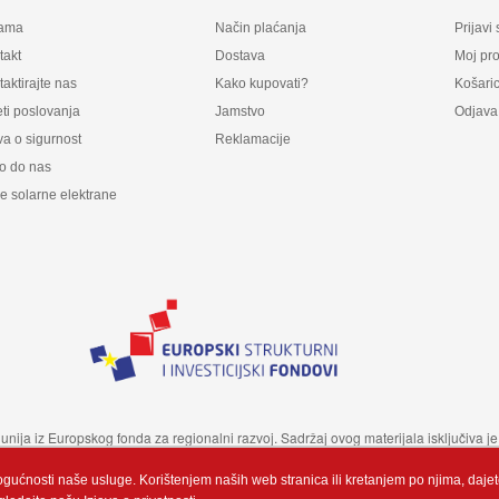
ama
Način plaćanja
Prijavi
takt
Dostava
Moj pro
aktirajte nas
Kako kupovati?
Košari
ti poslovanja
Jamstvo
Odjava
va o sigurnost
Reklamacije
o do nas
e solarne elektrane
a unija iz Europskog fonda za regionalni razvoj. Sadržaj ovog materijala isključiva
ogućnosti naše usluge. Korištenjem naših web stranica ili kretanjem po njima, daje