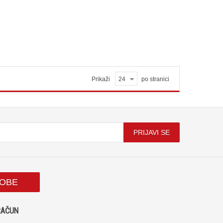
Prikaži
24
po stranici
PRIJAVI SE
SOBE
RAČUN