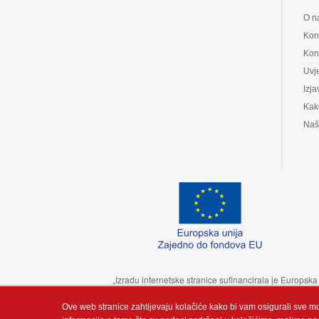
O n
Kon
Kont
Uvje
Izja
Kak
Naš
„Izradu internetske stranice sufinancirala je Europsk
Ove web stranice zahtijevaju kolačiće kako bi vam osigurali sve m