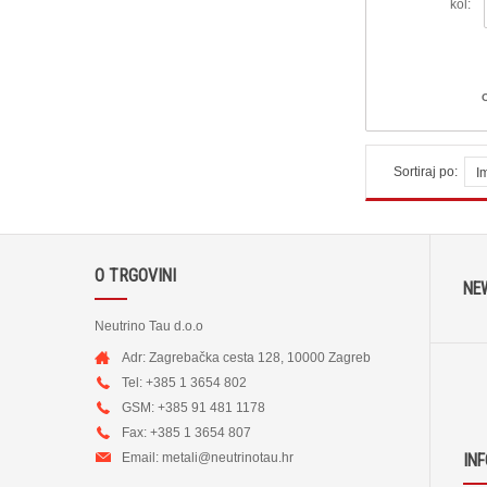
kol:
Sortiraj po:
I
O TRGOVINI
NE
Neutrino Tau d.o.o
Adr: Zagrebačka cesta 128, 10000 Zagreb
Tel: +385 1 3654 802
GSM: +385 91 481 1178
Fax: +385 1 3654 807
Email:
metali@neutrinotau.h
r
IN