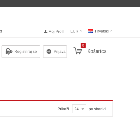
kt
EUR
Hrvatski
Moj Profil
0
Košarica
Registriraj se
Prijava
Prikaži
24
po stranici