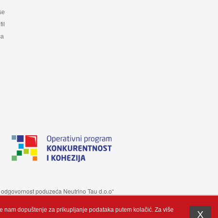
 se
fil
ca
 je odgovornost poduzeća Neutrino Tau d.o.o“
te nam dopuštenje za prikupljanje podataka putem kolačić. Za više
X