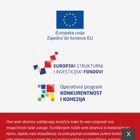
„Izradu internetske stranice sufinancirala je Europska unija iz Europskog fonda
za regionalni razvoj. Sadržaj ovog materijala isključiva je odgovornost poduzeća
Neutrino Tau d.o.o“
Ove web stranice zahtijevaju kolačiće kako bi vam osigurali sve
mogućnosti naše usluge. Korištenjem naših web stranica ili kretanjem po
X
njima, dajete nam dopuštenje za prikupljanje podataka putem kolačić. Za
više informacija o tome što su podaci sadržani u kolačićima, molimo