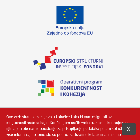
„Izradu internetske stranice sufinancirala je Europska unija iz Europskog fonda
za regionalni razvoj. Sadržaj ovog materijala isključiva je odgovornost poduzeća
Neutrino Tau d.o.o“
Ove web stranice zahtijevaju kolačiće kako bi vam osigurali sve
mogućnosti naše usluge. Korištenjem naših web stranica ili kretanjem po
X
njima, dajete nam dopuštenje za prikupljanje podataka putem kolačić. Za
više informacija o tome što su podaci sadržani u kolačićima, molimo
Copyright (c) by Neutrino Tau d.o.o - Integracija i prilagodba by
Gauss