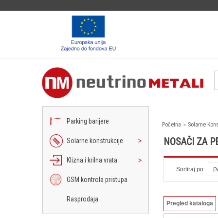
Parking barijere
Početna
Solarne Kons
NOSAČI ZA P
Solarne konstrukcije
Klizna i krilna vrata
Sortiraj po:
P
GSM kontrola pristupa
Rasprodaja
Pregled kataloga