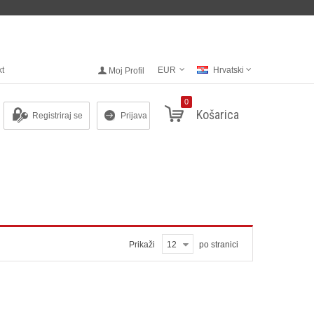
kt
EUR
Hrvatski
Moj Profil
0
Košarica
Registriraj se
Prijava
Prikaži
12
po stranici