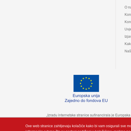
O n
Kon
Kont
Uvje
Izja
Kak
Naš
„Izradu internetske stranice sufinancirala je Europsk
Ove web stranice zahtijevaju kolačiće kako bi vam osigurali sve m