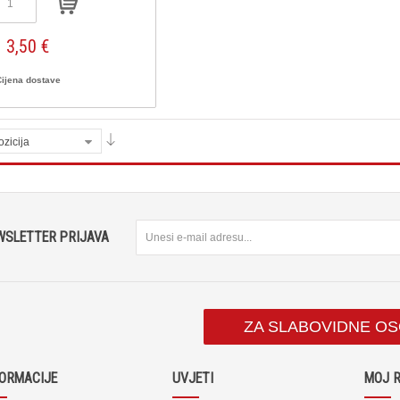
3,50 €
Cijena dostave
ozicija
WSLETTER PRIJAVA
ZA SLABOVIDNE O
FORMACIJE
UVJETI
MOJ 