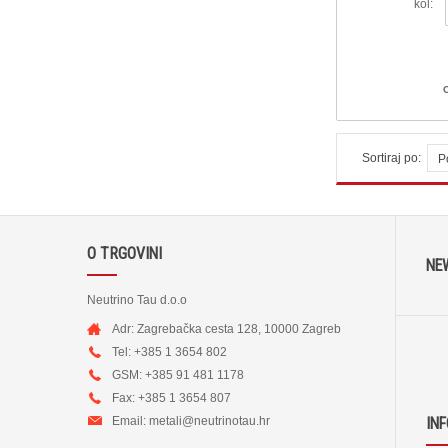
kol:
Sortiraj po:
P
O TRGOVINI
NE
Neutrino Tau d.o.o
Adr: Zagrebačka cesta 128, 10000 Zagreb
Tel: +385 1 3654 802
GSM: +385 91 481 1178
Fax: +385 1 3654 807
Email:
metali@neutrinotau.h
r
IN