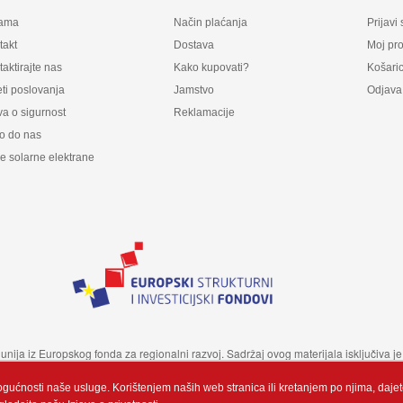
ama
Način plaćanja
Prijavi
takt
Dostava
Moj pro
aktirajte nas
Kako kupovati?
Košari
ti poslovanja
Jamstvo
Odjava
va o sigurnost
Reklamacije
o do nas
e solarne elektrane
a unija iz Europskog fonda za regionalni razvoj. Sadržaj ovog materijala isključiva
ogućnosti naše usluge. Korištenjem naših web stranica ili kretanjem po njima, daje