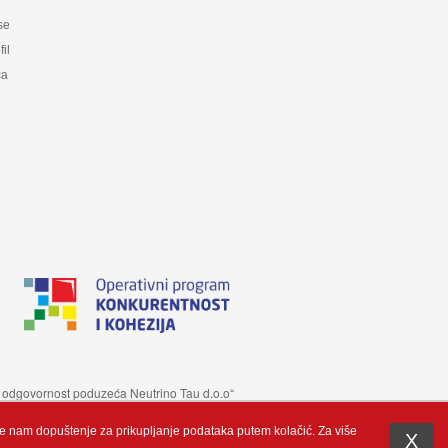
 se
fil
ca
 je odgovornost poduzeća Neutrino Tau d.o.o“
te nam dopuštenje za prikupljanje podataka putem kolačić. Za više
X