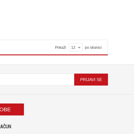
Prikaži
12
po stranici
PRIJAVI SE
SOBE
RAČUN