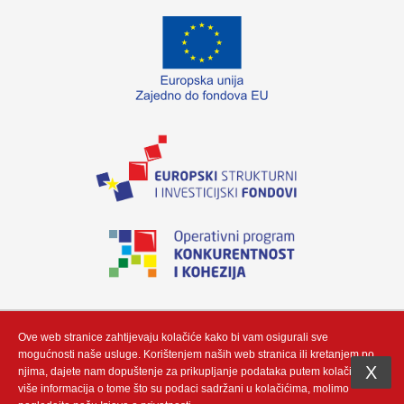
„Izradu internetske stranice sufinancirala je Europska unija iz Europskog fonda
za regionalni razvoj. Sadržaj ovog materijala isključiva je odgovornost poduzeća
Neutrino Tau d.o.o“
Ove web stranice zahtijevaju kolačiće kako bi vam osigurali sve
mogućnosti naše usluge. Korištenjem naših web stranica ili kretanjem po
X
njima, dajete nam dopuštenje za prikupljanje podataka putem kolačić. Za
više informacija o tome što su podaci sadržani u kolačićima, molimo
Copyright (c) by Neutrino Tau d.o.o - Integracija i prilagodba by
Gauss