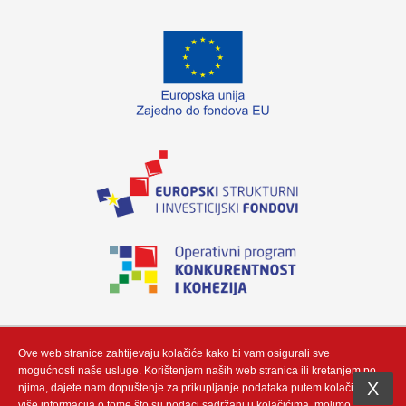
„Izradu internetske stranice sufinancirala je Europska unija iz Europskog fonda
za regionalni razvoj. Sadržaj ovog materijala isključiva je odgovornost poduzeća
Neutrino Tau d.o.o“
Ove web stranice zahtijevaju kolačiće kako bi vam osigurali sve
mogućnosti naše usluge. Korištenjem naših web stranica ili kretanjem po
X
njima, dajete nam dopuštenje za prikupljanje podataka putem kolačić. Za
više informacija o tome što su podaci sadržani u kolačićima, molimo