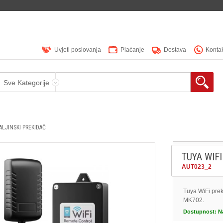
Uvjeti poslovanja
Plaćanje
Dostava
Konta
Sve Kategorije
ALJINSKI PREKIDAČ
TUYA WIF
AUT023_2
Tuya WiFi pre
MK702.
Dostupnost:
N