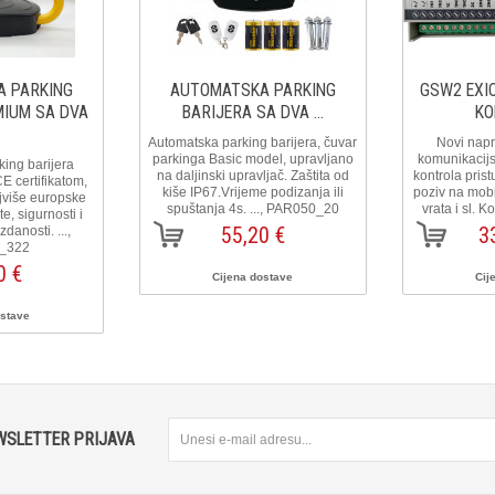
 PARKING
AUTOMATSKA PARKING
GSW2 EXIO
MIUM SA DVA
BARIJERA SA DVA ...
KO
Automatska parking barijera, čuvar
Novi nap
parkinga Basic model, upravljano
komunikacijsk
ing barijera
na daljinski upravljač. Zaštita od
kontrola prist
E certifikatom,
kiše IP67.Vrijeme podizanja ili
poziv na mobi
jviše europske
spuštanja 4s. ..., PAR050_20
vrata i sl. 
e, sigurnosti i
55,20 €
3
anosti. ...,
_322
0 €
Cijena dostave
Cij
ostave
WSLETTER PRIJAVA