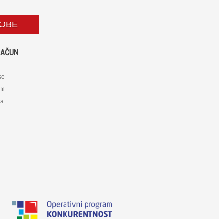
SOBE
RAČUN
 se
fil
ca