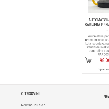
AUTOMATSKA
BARIJERA PRE
...
Automatska park
premium klase s C
koja ispunjava na
standarde kvalitet
dugoročne pouzd
PAR003
98,0
Cijena d
O TRGOVINI
NE
Neutrino Tau d.o.o