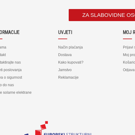
ZA SLABOVIDNE O
FORMACIJE
UVJETI
MOJ 
ama
Način plaćanja
Prijavi
takt
Dostava
Moj pro
aktirajte nas
Kako kupovati?
Košari
ti poslovanja
Jamstvo
Odjava
va o sigurnost
Reklamacije
o do nas
e solarne elektrane