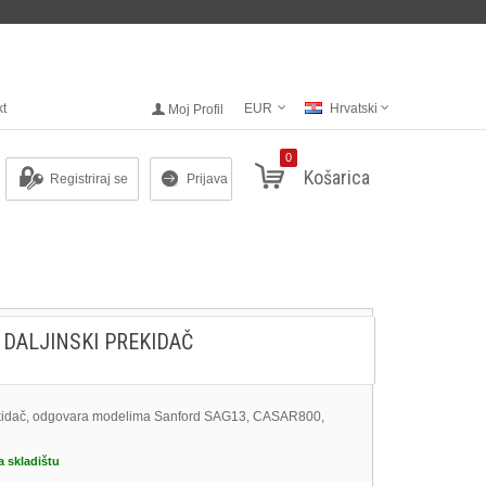
kt
EUR
Hrvatski
Moj Profil
0
Košarica
Registriraj se
Prijava
I DALJINSKI PREKIDAČ
kidač, odgovara modelima Sanford SAG13, CASAR800,
a skladištu