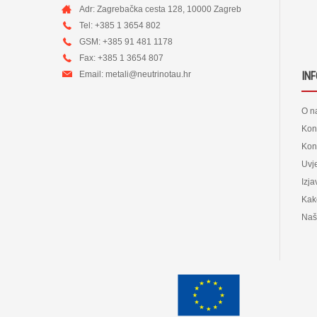
Adr: Zagrebačka cesta 128, 10000 Zagreb
Tel: +385 1 3654 802
GSM: +385 91 481 1178
Fax: +385 1 3654 807
Email:
metali@neutrinotau.h
r
IN
O n
Kon
Kont
Uvje
Izja
Kak
Naš