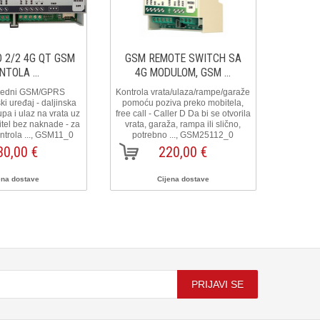
 2/2 4G QT GSM
GSM REMOTE SWITCH SA
GSM 
NTOLA ...
4G MODULOM, GSM ...
4G
redni GSM/GPRS
Kontrola vrata/ulaza/rampe/garaže
Kontrola
i uređaj - daljinska
pomoću poziva preko mobitela,
pomoću
upa i ulaz na vrata uz
free call - Caller D Da bi se otvorila
free call
tel bez naknade - za
vrata, garaža, rampa ili slično,
vrata,
Kontrola ..., GSM11_0
potrebno ..., GSM25112_0
potr
30,00 €
220,00 €
ena dostave
Cijena dostave
PRIJAVI SE