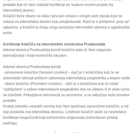
podatke koji će Vam olakšati korištenje pri svakom novom posjetu toj
internetskoj stranici.
Kolačići treće strane na Vaše računalo dolaze s drugih web mjesta koje se
nalaze na internetskoj stranici koju pregledavate. Riječ je o primjerice „pop-up“
oglasima, a kolačići tu imaju ulogu praćenja internetskih stranica u oglašivačke
svrhe.
Korištenje kolačića na internetskim stranicama Prodavatelja
Internet stranica Prodavatelja koristi kolačiće kako bi Vam osigurala
jednostavnije i bolje korisničko iskustvo.
Internet stranica Prodavatelja koristi:
- privremene kolačiće (
Session cookies
) – riječ je o kolačićima koji će se
automatski izbrisati prilikom zatvaranja internetskog preglednika u kojem radite
- stalne kolačiće (
Persistent cookies
) – riječ je o kolačićima koji će ostati
''zabilježeni'' u vašem internetskom pregledniku dok ne isteknu ili ih sami ručno
ne izbrišete. Prikupljene informacije su anonimne, a ne uključuju vaše privatne
podatke.
Postoji nekoliko vanjskih servisa koji Vam spremaju ograničene kolačiće, a isti
nije postavila ova internetska stranica. Limitirani kolačići služe za nesmetano
korištenje mogućnosti koje korisnicima osiguravaju jednostavan pristup
sadržaju.