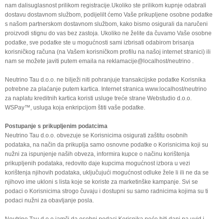
nam dalisuglasnost prilikom registracije.Ukoliko ste prilikom kupnje odabrali
dostavu dostavnom službom, podijelilt ćemo Vaše prikupljene osobne podatke
s našom partnerskom dostavnom službom, kako bismo osigurali da naručeni
proizvodi stignu do vas bez zastoja. Ukoliko ne želite da čuvamo Vaše osobne
podatke, sve podatke ste u mogućnosti sami izbrisati odabirom brisanja
korisničkog računa (na Vašem korisničkom profilu na našoj internet stranici) ili
nam se možete javiti putem emaila na
reklamacije@localhost/neutrino
.
Neutrino Tau d.o.o. ne bilježi niti pohranjuje transakcijske podatke Korisnika
potrebne za plaćanje putem kartica. Internet stranica www.localhost/neutrino
za naplatu kreditnih kartica koristi usluge treće strane Webstudio d.o.o.
WSPay™, usluga koja enkripcijom štiti vaše podatke.
Postupanje s prikupljenim podatcima
Neutrino Tau d.o.o. obvezuje se Korisnicima osigurati zaštitu osobnih
podataka, na način da prikuplja samo osnovne podatke o Korisnicima koji su
nužni za ispunjenje naših obveza, informira kupce o načinu korištenja
prikupljenih podataka, redovito daje kupcima mogućnost izbora u vezi
korištenja njihovih podataka, uključujući mogućnost odluke žele li ili ne da se
njihovo ime ukloni s lista koje se koriste za marketinške kampanje. Svi se
podaci o Korisnicima strogo čuvaju i dostupni su samo radnicima kojima su ti
podaci nužni za obavljanje posla.
Neutrino Tau d.o.o jamči da osobni podaci Korisnika neće biti dani na uvid i