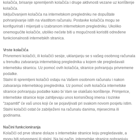
kolačića, brisanje spremljenih kolačića i druge aktivnosti vezane uz korištenje
kolačića.
Isključivanjem kolačića na internetskom pregledniku ne dopuštate
pohranjivanje istih na vlastitom računalu. Postavke kolačića mogu se
konfigurirati i mijenjati u izabranom internetskom pregledniku. Ukoliko
onemogućite kolačiće, utoliko nećete biti u mogućnosti koristiti određene
funkcionalnosti internetskih stranica.
Vrste kolačića
Privremeni kolačići, ili kolačići sesije, uklanjanju se s vašeg osobnog računala
u trenutku zatvaranja internetskog preglednika u kojem ste pregledavali
internetsku stranicu. Uz pomoć ovih kolačića, stranice pohranjuju privremene
podatke.
Stalni ili spremljeni kolačići ostaju na Vašem osobnom računalu i nakon
zatvaranja internetskog preglednika. Uz pomoć ovih kolačića internetske
stranice pohranjuju podatke kako bi Vam se olakšalo korištenje. Primjerice,
internetske stranice koje zahtijevaju unos korisničkog imena i lozinke
''zapamtit'' će vaš unos koji će se pojavljivati pri svakom novom posjetu istim.
Stalni kolačići ostat će zabilježeni na računalu danima, mjesecima ili
godinama.
Načini funkcioniranja
Kolačići od prve strane dolaze s internetske stranice koju pregledavate, a
mogu biti privremeni ili stalni. Na taj način, internetske stranice pohranjuju