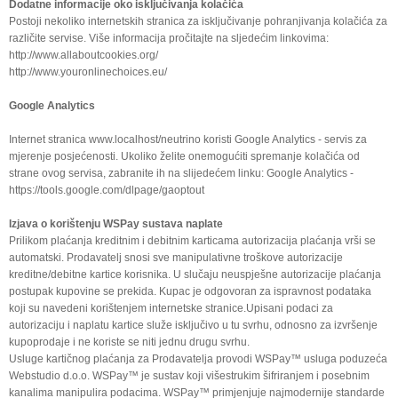
Dodatne informacije oko isključivanja kolačića
Postoji nekoliko internetskih stranica za isključivanje pohranjivanja kolačića za
različite servise. Više informacija pročitajte na sljedećim linkovima:
http://www.allaboutcookies.org/
http://www.youronlinechoices.eu/
Google Analytics
Internet stranica www.localhost/neutrino koristi Google Analytics - servis za
mjerenje posjećenosti. Ukoliko želite onemogućiti spremanje kolačića od
strane ovog servisa, zabranite ih na slijedećem linku: Google Analytics -
https://tools.google.com/dlpage/gaoptout
Izjava o korištenju WSPay sustava naplate
Prilikom plaćanja kreditnim i debitnim karticama autorizacija plaćanja vrši se
automatski. Prodavatelj snosi sve manipulativne troškove autorizacije
kreditne/debitne kartice korisnika. U slučaju neuspješne autorizacije plaćanja
postupak kupovine se prekida. Kupac je odgovoran za ispravnost podataka
koji su navedeni korištenjem internetske stranice.Upisani podaci za
autorizaciju i naplatu kartice služe isključivo u tu svrhu, odnosno za izvršenje
kupoprodaje i ne koriste se niti jednu drugu svrhu.
Usluge kartičnog plaćanja za Prodavatelja provodi WSPay™ usluga poduzeća
Webstudio d.o.o. WSPay™ je sustav koji višestrukim šifriranjem i posebnim
kanalima manipulira podacima. WSPay™ primjenjuje najmodernije standarde