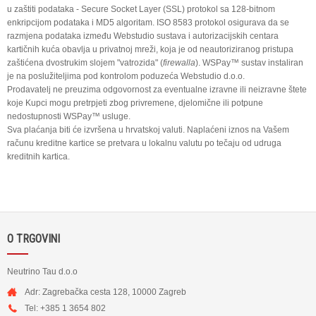
u zaštiti podataka - Secure Socket Layer (SSL) protokol sa 128-bitnom
enkripcijom podataka i MD5 algoritam. ISO 8583 protokol osigurava da se
razmjena podataka između Webstudio sustava i autorizacijskih centara
kartičnih kuća obavlja u privatnoj mreži, koja je od neautoriziranog pristupa
zaštićena dvostrukim slojem "vatrozida" (
firewalla
). WSPay™ sustav instaliran
je na poslužiteljima pod kontrolom poduzeća Webstudio d.o.o.
Prodavatelj ne preuzima odgovornost za eventualne izravne ili neizravne štete
koje Kupci mogu pretrpjeti zbog privremene, djelomične ili potpune
nedostupnosti WSPay™ usluge.
Sva plaćanja biti će izvršena u hrvatskoj valuti. Naplaćeni iznos na Vašem
računu kreditne kartice se pretvara u lokalnu valutu po tečaju od udruga
kreditnih kartica.
O TRGOVINI
Neutrino Tau d.o.o
Adr: Zagrebačka cesta 128, 10000 Zagreb
Tel: +385 1 3654 802