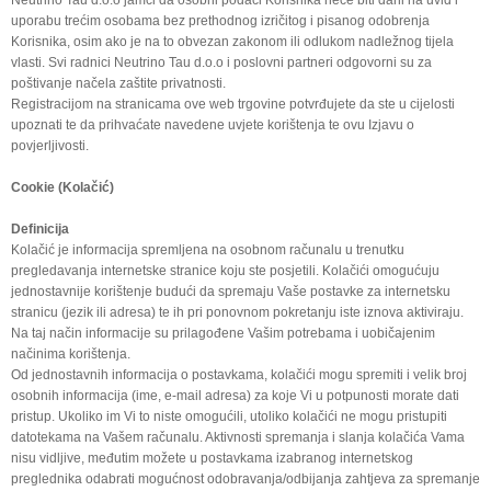
uporabu trećim osobama bez prethodnog izričitog i pisanog odobrenja
Korisnika, osim ako je na to obvezan zakonom ili odlukom nadležnog tijela
vlasti. Svi radnici Neutrino Tau d.o.o i poslovni partneri odgovorni su za
poštivanje načela zaštite privatnosti.
Registracijom na stranicama ove web trgovine potvrđujete da ste u cijelosti
upoznati te da prihvaćate navedene uvjete korištenja te ovu Izjavu o
povjerljivosti.
Cookie (Kolačić)
Definicija
Kolačić je informacija spremljena na osobnom računalu u trenutku
pregledavanja internetske stranice koju ste posjetili. Kolačići omogućuju
jednostavnije korištenje budući da spremaju Vaše postavke za internetsku
stranicu (jezik ili adresa) te ih pri ponovnom pokretanju iste iznova aktiviraju.
Na taj način informacije su prilagođene Vašim potrebama i uobičajenim
načinima korištenja.
Od jednostavnih informacija o postavkama, kolačići mogu spremiti i velik broj
osobnih informacija (ime, e-mail adresa) za koje Vi u potpunosti morate dati
pristup. Ukoliko im Vi to niste omogućili, utoliko kolačići ne mogu pristupiti
datotekama na Vašem računalu. Aktivnosti spremanja i slanja kolačića Vama
nisu vidljive, međutim možete u postavkama izabranog internetskog
preglednika odabrati mogućnost odobravanja/odbijanja zahtjeva za spremanje