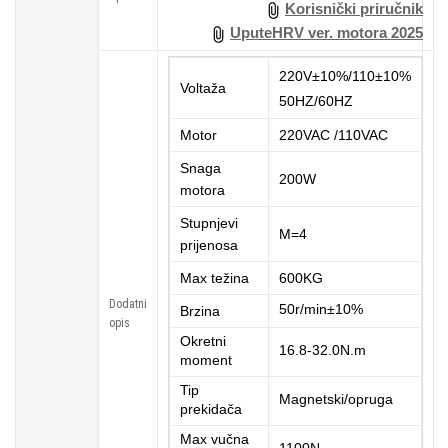
Korisnički priručnik
UputeHRV ver. motora 2025
220V±10%/110±10%
Voltaža
50HZ/60HZ
Motor
220VAC /110VAC
Snaga
200W
motora
Stupnjevi
M=4
prijenosa
Max težina
600KG
Dodatni
5
0r
/min±
10
%
Brzina
opis
Okretni
16.8-32.0N.m
moment
Tip
Magnetski/opruga
prekidača
Max vučna