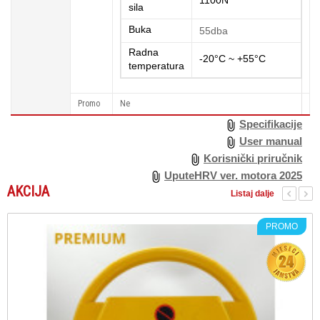
1100N
sila
Buka
55dba
Radna
-20°
C ~ +55
°
C
temperatura
Promo
Ne
Specifikacije
User manual
Korisnički priručnik
UputeHRV ver. motora 2025
AKCIJA
Listaj dalje
PROMO